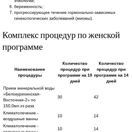
этиологии;
беременность;
прогрессирующее течение гормонально-зависимых
гинекологических заболеваний (миомы).
Комплекс процедур по женской
программе
Количество
Количество
Наименование
процедур при
процедур при
процедуры
программе на 10
программе на 14
дней
дней
Прием минеральной воды
«Белокурихинская-
30
42
Восточная-2» по
150,0мл.хз раза
Климатолечение -
10
14
воздушные ванны
Климатолечение -
10
14
солнечные ванны