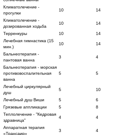
Климатолечение -
10
14
прогулки
Климатолечение -
10
14
дозированная ходьба
Терренкуры
10
14
Лечебная гимнастика (15
10
14
мин.)
Бальнеотерапия -
3
4
пантовая ванна
Бальнеотерапия - морская
противовоспалительная
5
5
ванна
Лечебный циркулярный
5
10
душ
Лечебный душ Виши
5
6
Грязевые аппликации
5
8
Теплолечение - "Кедровая
4
4
здравница"
Аппаратная терапия
3
4
«Трансаир»