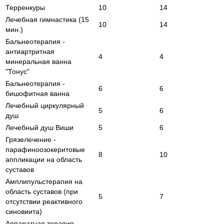
Терренкуры
10
14
Лечебная гимнастика (15
10
14
мин.)
Бальнеотерапия -
антиартритная
4
4
минеральная ванна
"Тонус"
Бальнеотерапия -
6
6
бишофитная ванна
Лечебный циркулярный
5
6
душ
Лечебный душ Виши
5
6
Грязелечение -
парафиноозокеритовые
8
10
аппликации на область
суставов
Амплипульстерапия на
область суставов (при
5
7
отсутствии реактивного
синовиита)
Аппаратная терапия