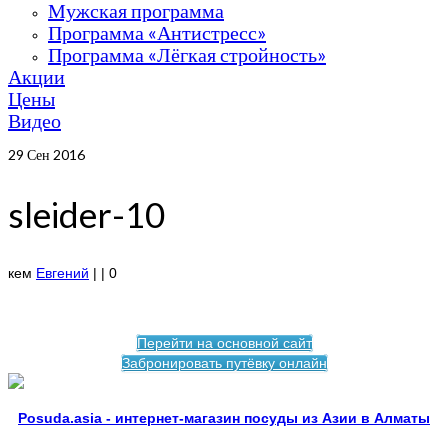
Мужская программа
Программа «Антистресс»
Программа «Лёгкая стройность»
Акции
Цены
Видео
29
Сен 2016
sleider-10
кем
Евгений
|
|
0
Перейти на основной сайт
Забронировать путёвку онлайн
Posuda.asia - интернет-магазин посуды из Азии в Алматы